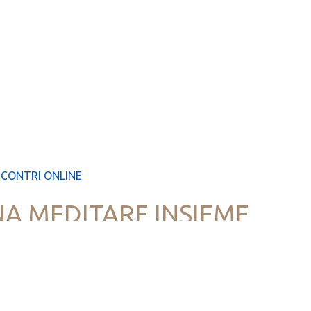
NCONTRI ONLINE
A MEDITARE INSIEME
zione guidata dal vivo.
 le indicazioni.