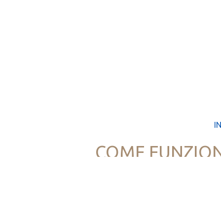
I
COME FUNZION
- Ci incontriamo online per sessioni di medita
- Dopo l'iscrizione riceverai una mail con tutte