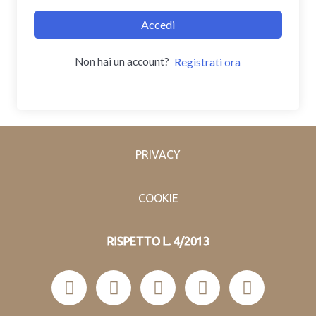
Accedi
Non hai un account?
Registrati ora
PRIVACY
COOKIE
RISPETTO L. 4/2013
F
I
Y
W
T
a
n
o
h
e
c
s
u
a
l