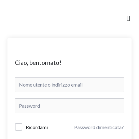
Vai
al
Men
contenuto
Ciao, bentornato!
Ricordami
Password dimenticata?