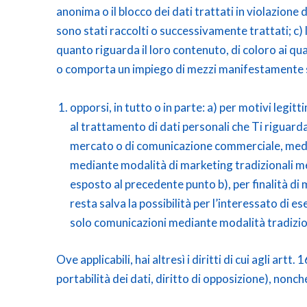
anonima o il blocco dei dati trattati in violazione d
sono stati raccolti o successivamente trattati; c) 
quanto riguarda il loro contenuto, di coloro ai qual
o comporta un impiego di mezzi manifestamente sp
opporsi, in tutto o in parte: a) per motivi legit
al trattamento di dati personali che Ti riguardan
mercato o di comunicazione commerciale, media
mediante modalità di marketing tradizionali med
esposto al precedente punto b), per finalità d
resta salva la possibilità per l’interessato di e
solo comunicazioni mediante modalità tradizio
Ove applicabili, hai altresì i diritti di cui agli artt
portabilità dei dati, diritto di opposizione), nonch