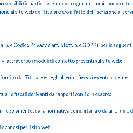
e non sensibili (in particolare, nome, cognome, email, numero tel
one al sito web del Titolare e/o all’atto dell’iscrizione al ser
, b, c Codice Privacy e art. 6 lett. b, e GDPR), per le seguenti 
vi attraverso i moduli di contatto presenti sul sito web;
 fornito dal Titolare e degli ulteriori Servizi eventualmente da
uali e fiscali derivanti da rapporti con Te in essere;
 un regolamento, dalla normativa comunitaria o da un ordine d
 dannosi per il sito web;