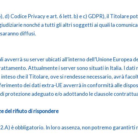
, d) Codice Privacy e art. 6 lett. b) e c) GDPR), il Titolare pot
 giudiziarie nonché a tutti gli altri soggetti ai quali la comuni
 saranno diffusi.
i avverrà su server ubicati all’interno dell’Unione Europea del
ttamento. Attualmente i server sono situati in Italia. I dat
 inteso che il Titolare, ove si rendesse necessario, avrà facolt
rasferimento dei dati extra-UE avverrà in conformità alle disposi
o di protezione adeguato e/o adottando le clausole contrattu
 del rifiuto di rispondere
rt. 2.A) è obbligatorio. In loro assenza, non potremo garantirti n