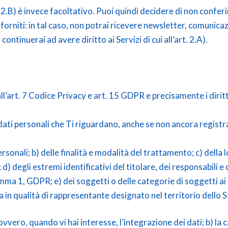
art. 2.B) è invece facoltativo. Puoi quindi decidere di non confe
 forniti: in tal caso, non potrai ricevere newsletter, comunica
 continuerai ad avere diritto ai Servizi di cui all’art. 2.A).
i all’art. 7 Codice Privacy e art. 15 GDPR e precisamente i diritti
ati personali che Ti riguardano, anche se non ancora registra
personali; b) delle finalità e modalità del trattamento; c) della
; d) degli estremi identificativi del titolare, dei responsabili
omma 1, GDPR; e) dei soggetti o delle categorie di soggetti ai 
n qualità di rappresentante designato nel territorio dello Sta
 ovvero, quando vi hai interesse, l’integrazione dei dati; b) l