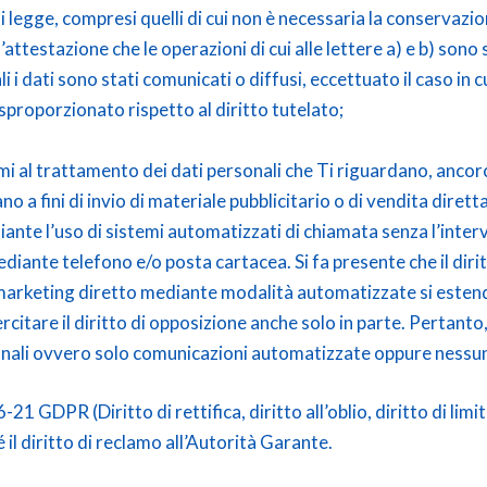
i legge, compresi quelli di cui non è necessaria la conservazione
l’attestazione che le operazioni di cui alle lettere a) e b) so
i i dati sono stati comunicati o diffusi, eccettuato il caso in 
roporzionato rispetto al diritto tutelato;
timi al trattamento dei dati personali che Ti riguardano, ancor
o a fini di invio di materiale pubblicitario o di vendita dirett
nte l’uso di sistemi automatizzati di chiamata senza l’inter
iante telefono e/o posta cartacea. Si fa presente che il dirit
i marketing diretto mediante modalità automatizzate si esten
sercitare il diritto di opposizione anche solo in parte. Pertant
nali ovvero solo comunicazioni automatizzate oppure nessuna
. 16-21 GDPR (Diritto di rettifica, diritto all’oblio, diritto di li
é il diritto di reclamo all’Autorità Garante.