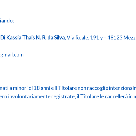
viando:
 Di Kassia Thais N. R. da Silva
, Via Reale, 191 y – 48123 Mez
o@gmail.com
nati a minori di 18 anni e il Titolare non raccoglie intenziona
sero involontariamente registrate, il Titolare le cancellerà in