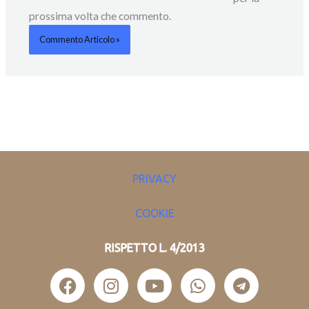
prossima volta che commento.
PRIVACY
COOKIE
RISPETTO L. 4/2013
F
I
Y
W
T
a
n
o
h
e